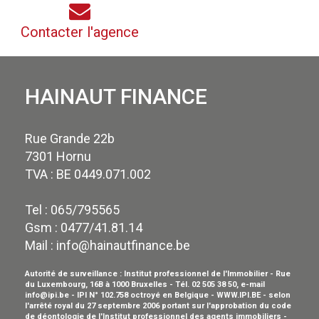
Contacter l'agence
HAINAUT FINANCE
Rue Grande 22b
7301 Hornu
TVA : BE 0449.071.002
Tel : 065/795565
Gsm : 0477/41.81.14
Mail :
info@hainautfinance.be
Autorité de surveillance : Institut professionnel de l'Immobilier - Rue
du Luxembourg, 16B à 1000 Bruxelles - Tél. 02 505 38 50, e-mail
info@ipi.be - IPI N° 102.758 octroyé en Belgique - WWW.IPI.BE - selon
l'arrêté royal du 27 septembre 2006 portant sur l'approbation du
code
de déontologie
de l'Institut professionnel des agents immobiliers -