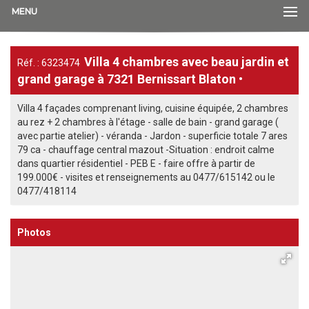
MENU
Villa 4 chambres avec beau jardin et
Réf. : 6323474
grand garage à 7321 Bernissart Blaton •
Villa 4 façades comprenant living, cuisine équipée, 2 chambres
au rez + 2 chambres à l'étage - salle de bain - grand garage (
avec partie atelier) - véranda - Jardon - superficie totale 7 ares
79 ca - chauffage central mazout -Situation : endroit calme
dans quartier résidentiel - PEB E - faire offre à partir de
199.000€ - visites et renseignements au 0477/615142 ou le
0477/418114
Photos