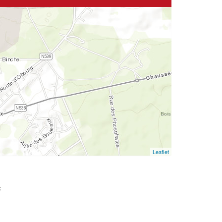
Leaflet
i