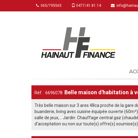
065/795565
0477/41.81.14
info@hainaut
AC
Belle maison d'habitation à 
Réf. : 6696078
Très belle maison sur 3 ares 48ca proche de la gare d
buanderie, living avec cuisine équipée ouverte (60m²)
salle de jeux,... Jardin. Chauffage central gaz (chaudi
d'acceptation ou non sur toute(s) offre(s) soumise(s