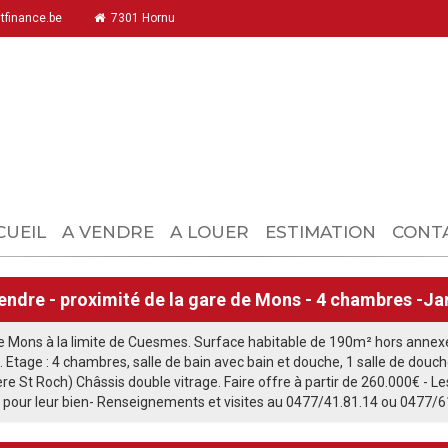
finance.be
7301 Hornu
CUEIL
A VENDRE
A LOUER
ESTIMATION
CONT
vendre - proximité de la gare de Mons - 4 chambres -Ja
e Mons à la limite de Cuesmes. Surface habitable de 190m² hors annexe. 
. Etage : 4 chambres, salle de bain avec bain et douche, 1 salle de douc
ère St Roch) Châssis double vitrage. Faire offre à partir de 260.000€ - Les
) pour leur bien- Renseignements et visites au 0477/41.81.14 ou 0477/