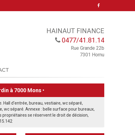
HAINAUT FINANCE
0477/41.81.14
Rue Grande 22b
7301 Hornu
ACT
rdin à 7000 Mons •
Hall d'entrée, bureau, vestiaire, wc séparé,
he, wc séparé. Annexe : belle surface pour bureaux,
 propriétaires se réservent le droit de décision,
615.142